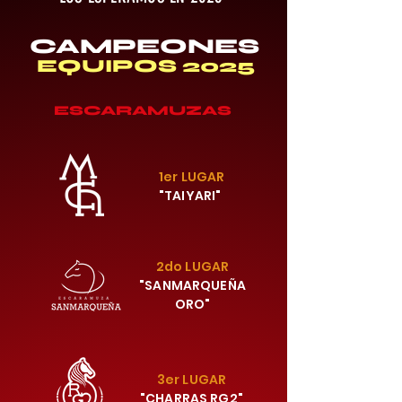
CAMPEONES
EQUIPOS 2025
ESCARAMUZAS
1er LUGAR
"TAIYARI"
2do LUGAR
"SANMARQUEÑA
ORO"
3er LUGAR
"CHARRAS RG2"