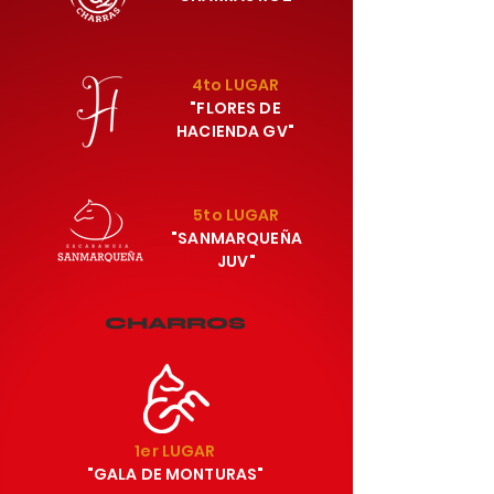
¡Gracias!
LOS ESPERAMOS EN 2026
4to LUGAR
LIENZO CHARRO "SANTA MARÍA"
"FLORES DE
LAGOS DE MORENO, JALISCO.
HACIENDA GV"
SOLO FALTA:
5to LUGAR
"SANMARQUEÑA
JUV"
CHARROS
1er LUGAR
"GALA DE MONTURAS"